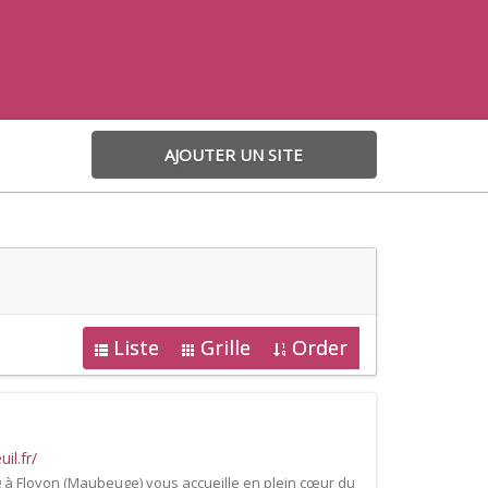
AJOUTER UN SITE
Liste
Grille
Order
il.fr/
 à Floyon (Maubeuge) vous accueille en plein cœur du